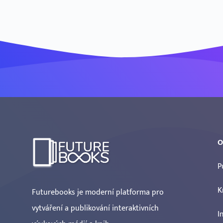
O
P
K
Futurebooks je moderní platforma pro
vytváření a publikování interaktivních
I