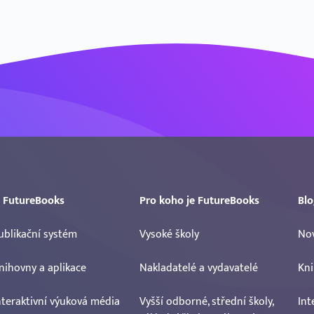
 FutureBooks
Pro koho je FutureBooks
Blo
ublikační systém
Vysoké školy
Nov
nihovny a aplikace
Nakladatelé a vydavatelé
Kni
nteraktivní výuková média
Vyšší odborné, střední školy,
Int