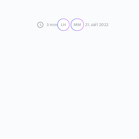
3 min
LH
MM
21. září 2022